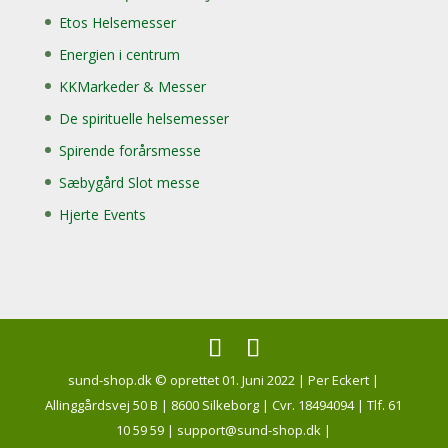
Etos Helsemesser
Energien i centrum
KKMarkeder & Messer
De spirituelle helsemesser
Spirende forårsmesse
Sæbygård Slot messe
Hjerte Events
sund-shop.dk © oprettet 01. Juni 2022 | Per Eckert |
Allinggårdsvej 50 B | 8600 Silkeborg | Cvr. 18494094 | Tlf. 61
10 59 59 | support@sund-shop.dk |