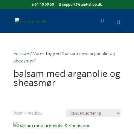
61 10 59 59
support@sund-shop.dk
Forside
/ Varer tagged “balsam med arganolie og
sheasmør”
balsam med arganolie og
sheasmør
Viser 1 resultat