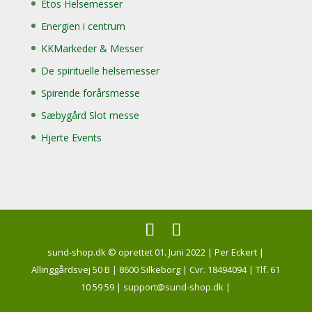
Etos Helsemesser
Energien i centrum
KKMarkeder & Messer
De spirituelle helsemesser
Spirende forårsmesse
Sæbygård Slot messe
Hjerte Events
sund-shop.dk © oprettet 01. Juni 2022 | Per Eckert |
Allinggårdsvej 50 B | 8600 Silkeborg | Cvr. 18494094 | Tlf. 61
10 59 59 | support@sund-shop.dk |