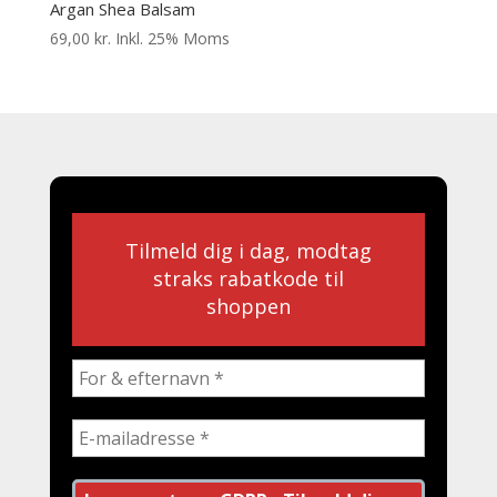
Argan Shea Balsam
69,00
kr.
Inkl. 25% Moms
Tilmeld dig i dag, modtag
straks rabatkode til
shoppen