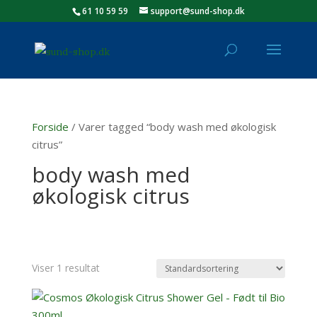
61 10 59 59
support@sund-shop.dk
Forside
/ Varer tagged “body wash med økologisk
citrus”
body wash med
økologisk citrus
Viser 1 resultat