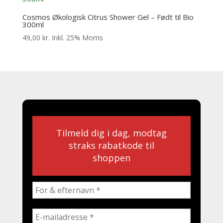
Cosmos Økologisk Citrus Shower Gel – Født til Bio
300ml
49,00
kr.
Inkl. 25% Moms
Tilmeld dig i dag, modtag
straks rabatkode til
shoppen