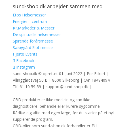
sund-shop.dk arbejder sammen med
Etos Helsemesser
Energien i centrum
KKMarkeder & Messer
De spirituelle helsemesser
Spirende forårsmesse
Sæbygård Slot messe
Hjerte Events
Facebook
Instagram
sund-shop.dk © oprettet 01. Juni 2022 | Per Eckert |
Allinggårdsvej 50 B | 8600 Silkeborg | Cvr. 18494094 |
Tlf. 61 10 59 59 | support@sund-shop.dk |
CBD produkter er ikke medicin og kan ikke
diagnosticere, behandle eller kurere sygdomme.
Rådfør dig altid med egen læge, før du starter på et nyt
supplerende program.
CBD-olier som sund-shop.dk forhandler er EU