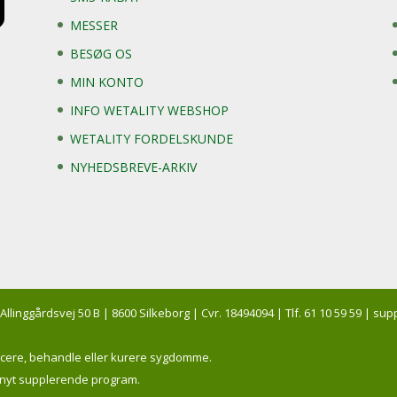
MESSER
BESØG OS
MIN KONTO
INFO WETALITY WEBSHOP
WETALITY FORDELSKUNDE
NYHEDSBREVE-ARKIV
 Allinggårdsvej 50 B | 8600 Silkeborg | Cvr. 18494094 | Tlf. 61 10 59 59 | 
ticere, behandle eller kurere sygdomme.
t nyt supplerende program.