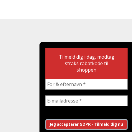
Tilmeld dig i dag, modtag
straks rabatkode til
shoppen