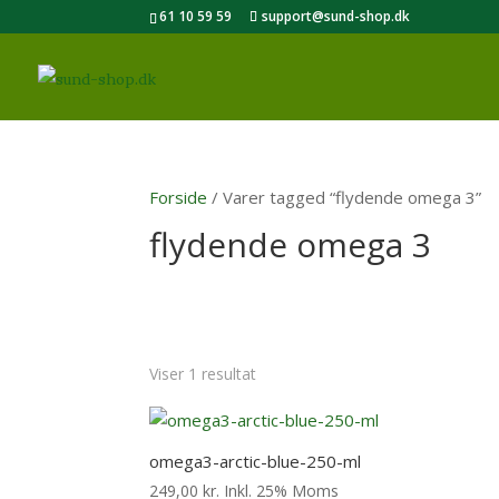
61 10 59 59
support@sund-shop.dk
Forside
/ Varer tagged “flydende omega 3”
flydende omega 3
Viser 1 resultat
omega3-arctic-blue-250-ml
249,00
kr.
Inkl. 25% Moms