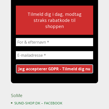
Tilmeld dig i dag, modtag
straks rabatkode til
shoppen
SoMe
SUND-SHOP.DK – FACEBOOK