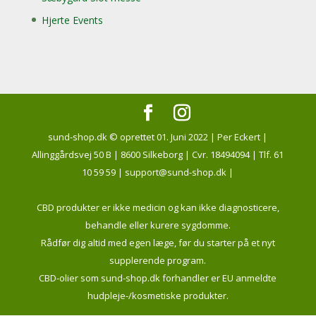
Hjerte Events
sund-shop.dk © oprettet 01. Juni 2022 | Per Eckert |
Allinggårdsvej 50 B | 8600 Silkeborg | Cvr. 18494094 | Tlf. 61
10 59 59 | support@sund-shop.dk |
CBD produkter er ikke medicin og kan ikke diagnosticere,
behandle eller kurere sygdomme.
Rådfør dig altid med egen læge, før du starter på et nyt
supplerende program.
CBD-olier som sund-shop.dk forhandler er EU anmeldte
hudpleje-/kosmetiske produkter.