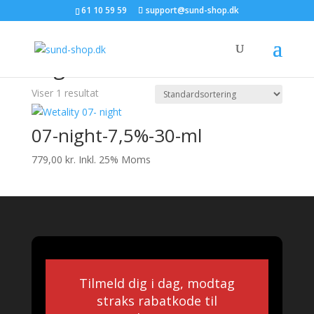
61 10 59 59
support@sund-shop.dk
Forside
/ Varer tagged “Night cbd”
Night cbd
Viser 1 resultat
07-night-7,5%-30-ml
779,00
kr.
Inkl. 25% Moms
Tilmeld dig i dag, modtag
straks rabatkode til