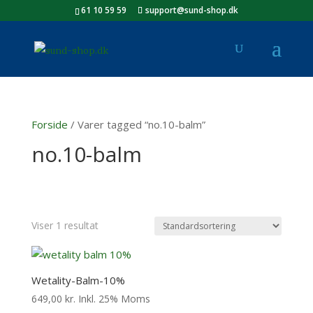
61 10 59 59
support@sund-shop.dk
Forside
/ Varer tagged “no.10-balm”
no.10-balm
Viser 1 resultat
Wetality-Balm-10%
649,00
kr.
Inkl. 25% Moms