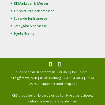
KKMarkeder & Messer
De spirituelle helsemesser
Spirende forårsmesse
Sæbygård Slot messe
Hjerte Events
sund-shop.dk © oprettet 01. Juni 2022 | Per Eckert |
Allinggårdsvej 50 B | 8600 Silkeborg | Cvr. 18494094 | Tlf. 61
10 59 59 | support@sund-shop.dk |
CBD produkter er ikke medicin og kan ikke diagnosticere,
behandle eller kurere sygdomme.