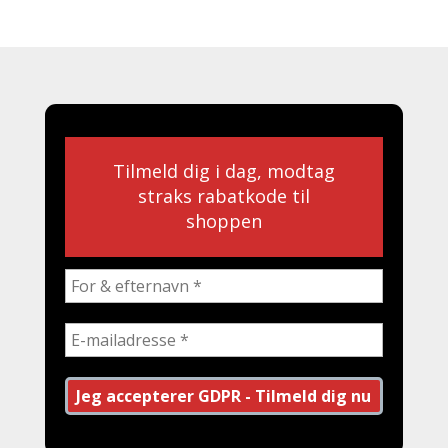
Tilmeld dig i dag, modtag
straks rabatkode til
shoppen