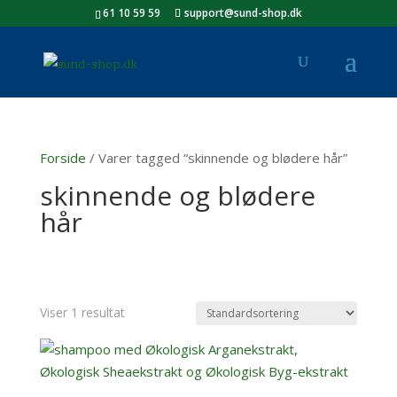
61 10 59 59
support@sund-shop.dk
Forside
/ Varer tagged “skinnende og blødere hår”
skinnende og blødere
hår
Viser 1 resultat