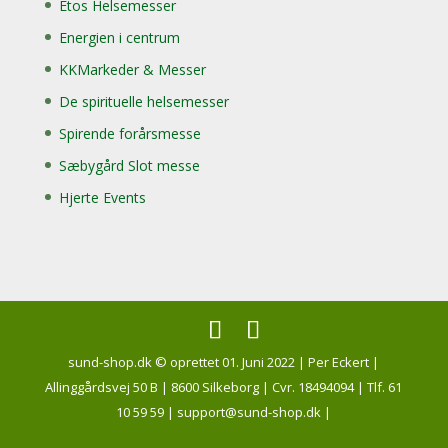
Etos Helsemesser
Energien i centrum
KKMarkeder & Messer
De spirituelle helsemesser
Spirende forårsmesse
Sæbygård Slot messe
Hjerte Events
sund-shop.dk © oprettet 01. Juni 2022 | Per Eckert |
Allinggårdsvej 50 B | 8600 Silkeborg | Cvr. 18494094 | Tlf. 61
10 59 59 | support@sund-shop.dk |