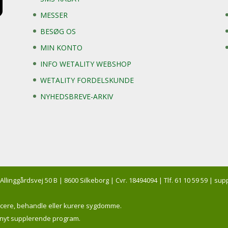
MESSER
BESØG OS
MIN KONTO
INFO WETALITY WEBSHOP
WETALITY FORDELSKUNDE
NYHEDSBREVE-ARKIV
 Allinggårdsvej 50 B | 8600 Silkeborg | Cvr. 18494094 | Tlf. 61 10 59 59 | 
ticere, behandle eller kurere sygdomme.
t nyt supplerende program.