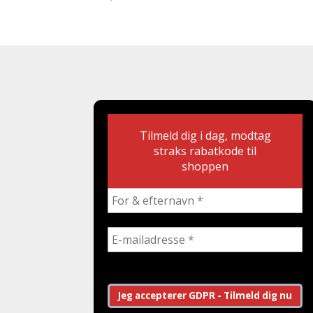
Tilmeld dig i dag, modtag
straks rabatkode til
shoppen