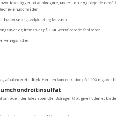
 hvor fokus ligger på at blødgøre, understøtte og pleje de områd
er lednære hudområder.
r huden smidig, velplejet og let varm.
gslinjer og fremstillet på GMP-certificerede faciliteter.
serveringsmidler.
igt, afbalanceret udtryk. Her i en koncentration på 1100 mg, der bi
iumchondroitinsulfat
il områder, der føles spændte. Bidrager til at give huden et blød