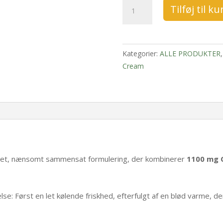
DR.
Tilføj til ku
Kent
Glucosamine
Cream
antal
Kategorier:
ALLE PRODUKTER
Cream
et, nænsomt sammensat formulering, der kombinerer
1100 mg 
lse: Først en let kølende friskhed, efterfulgt af en blød varme, 