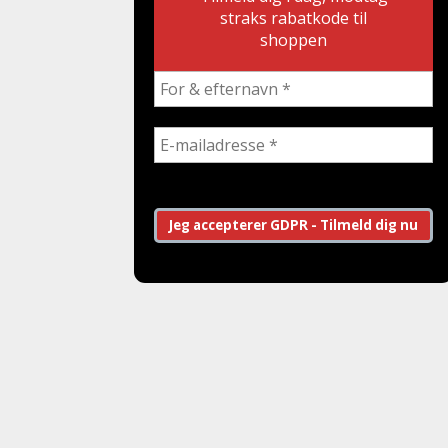
straks rabatkode til
shoppen