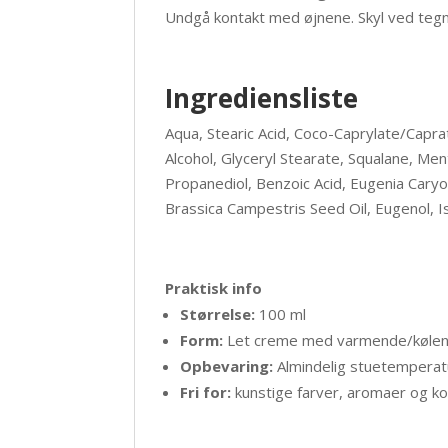
Undgå kontakt med øjnene. Skyl ved tegn p
Ingrediensliste
Aqua, Stearic Acid, Coco-Caprylate/Caprat
Alcohol, Glyceryl Stearate, Squalane, Men
Propanediol, Benzoic Acid, Eugenia Caryop
Brassica Campestris Seed Oil, Eugenol, I
Praktisk info
Størrelse:
100 ml
Form:
Let creme med varmende/køle
Opbevaring:
Almindelig stuetemperatu
Fri for:
kunstige farver, aromaer og k