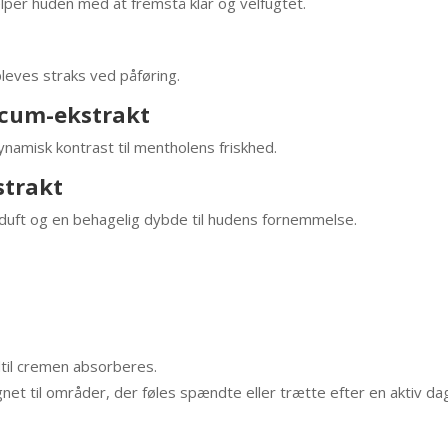
ælper huden med at fremstå klar og velfugtet.
eves straks ved påføring.
icum-ekstrakt
ynamisk kontrast til mentholens friskhed.
strakt
e duft og en behagelig dybde til hudens fornemmelse.
til cremen absorberes.
net til områder, der føles spændte eller trætte efter en aktiv da