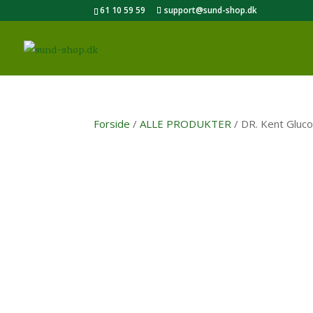
61 10 59 59
support@sund-shop.dk
Forside
/
ALLE PRODUKTER
/ DR. Kent Gluc