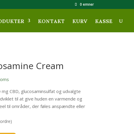
0 emner
ODUKTER
KONTAKT
KURV
KASSE
cosamine Cream
Moms
mg CBD, glucosaminsulfat og udvalgte
dviklet til at give huden en varmende og
el til områder, der føles anspændte eller
tordre)