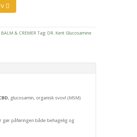
rv
,
BALM & CREMER
Tag:
DR. Kent Glucosamine
CBD
, glucosamin, organisk svovl (MSM)
der gør påføringen både behagelig og