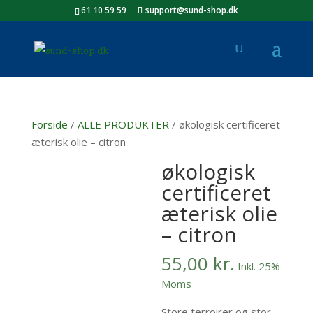
61 10 59 59
support@sund-shop.dk
Forside
/
ALLE PRODUKTER
/ økologisk certificeret
æterisk olie – citron
økologisk
certificeret
æterisk olie
– citron
55,00
kr.
Inkl. 25%
Moms
Store terroirer og stor