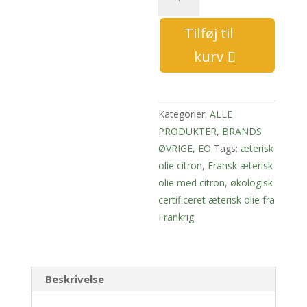
certificeret
æterisk
Tilføj til
olie
kurv
-
citron
antal
Kategorier:
ALLE
PRODUKTER
,
BRANDS
ØVRIGE
,
EO
Tags:
æterisk
olie citron
,
Fransk æterisk
olie med citron
,
økologisk
certificeret æterisk olie fra
Frankrig
Beskrivelse