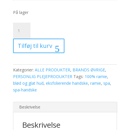
På lager
Spa-
handske
i
Tilføj til kurv
100
%
ramie
antal
Kategorier:
ALLE PRODUKTER
,
BRANDS ØVRIGE
,
PERSONLIG PLEJEPRODUKTER
Tags:
100% ramie
,
blød og glat hud
,
eksfolierende handske
,
ramie
,
spa
,
spa-handske
Beskrivelse
Beskrivelse