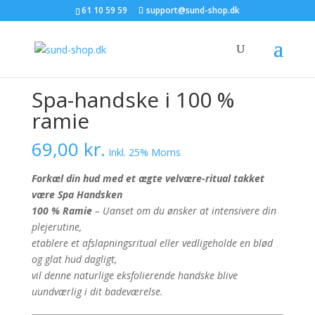
61 10 59 59
support@sund-shop.dk
Forside
/
ALLE PRODUKTER
/ Spa-handske i 100 %
ramie
Spa-handske i 100 %
ramie
69,00
kr.
Inkl. 25% Moms
Forkæl din hud med et ægte velvære-ritual takket
være Spa Handsken
100 % Ramie
– Uanset om du ønsker at intensivere din
plejerutine,
etablere et afslapningsritual eller vedligeholde en blød
og glat hud dagligt,
vil denne naturlige eksfolierende handske blive
uundværlig i dit badeværelse.