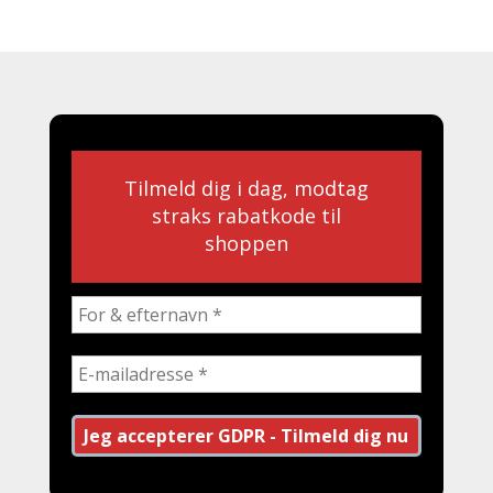
Tilmeld dig i dag, modtag
straks rabatkode til
shoppen