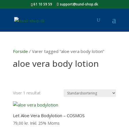
61 10 59 59
support@sund-shop.dk
Forside
/ Varer tagged “aloe vera body lotion”
aloe vera body lotion
Viser 1 resultat
Let Aloe Vera Bodylotion – COSMOS
79,00
kr.
Inkl. 25% Moms