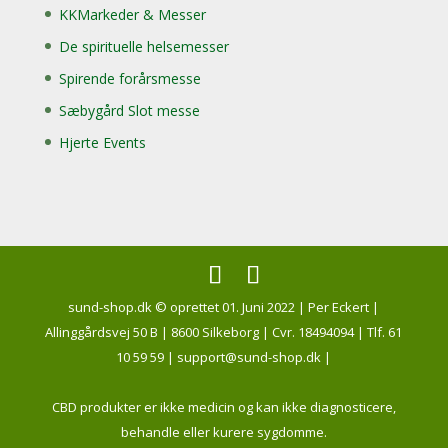
KKMarkeder & Messer
De spirituelle helsemesser
Spirende forårsmesse
Sæbygård Slot messe
Hjerte Events
sund-shop.dk © oprettet 01. Juni 2022 | Per Eckert |
Allinggårdsvej 50 B | 8600 Silkeborg | Cvr. 18494094 | Tlf. 61
10 59 59 | support@sund-shop.dk |
CBD produkter er ikke medicin og kan ikke diagnosticere,
behandle eller kurere sygdomme.