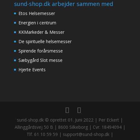
sund-shop.dk arbejder sammen med
Etos Helsemesser
Energien i centrum
KKMarkeder & Messer
De spirituelle helsemesser
Spirende forårsmesse
Sæbygård Slot messe
Hjerte Events
sund-shop.dk © oprettet 01. Juni 2022 | Per Eckert |
Allinggårdsvej 50 B | 8600 Silkeborg | Cvr. 18494094 |
Tlf. 61 10 59 59 | support@sund-shop.dk |