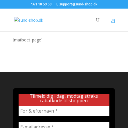
61 10 59 59
support@sund-shop.dk
MailPoet side
[mailpoet_page]
Tilmeld dig i dag, modtag straks
rabatkode til shoppen