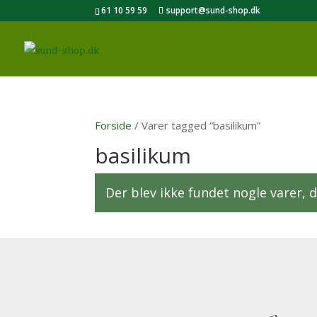
61 10 59 59
support@sund-shop.dk
Forside
/ Varer tagged “basilikum”
basilikum
Der blev ikke fundet nogle varer, d