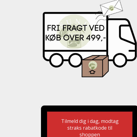
Tilmeld dig i dag, modtag
straks rabatkode til
shoppen