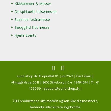
KKMarkeder & Messer
De spirituelle helsemesser
Spirende forårsmesse
Sæbygård Slot messe
Hjerte Events
sund-shop.dk © oprettet 01. Juni 2022 | Per Eckert |
Allinggårdsvej 50 B | 8600 Silkeborg | Cvr. 18494094 | Tlf. 61
10 59 59 | support@sund-shop.dk |
CBD produkter er ikke medicin og kan ikke diagnosticere,
behandle eller kurere sygdomme.