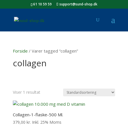
61 10 59 59
support@sund-shop.dk
Forside
/ Varer tagged “collagen”
collagen
Viser 1 resultat
Collagen-1-flaske-500 Ml.
379,00
kr.
Inkl. 25% Moms