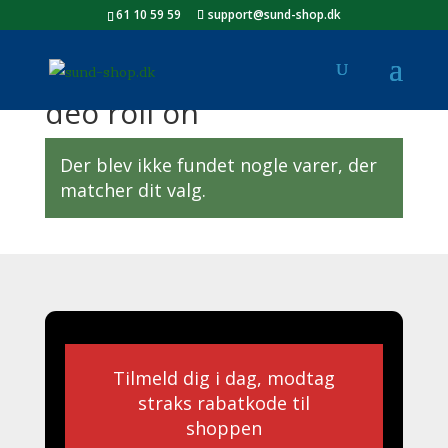
61 10 59 59
support@sund-shop.dk
Forside
/ Varer tagged “deo roll on”
deo roll on
Der blev ikke fundet nogle varer, der
matcher dit valg.
Tilmeld dig i dag, modtag
straks rabatkode til
shoppen