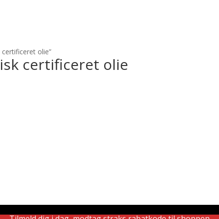
ertificeret olie”
sk certificeret olie
Tilmeld dig i dag, modtag straks rabatkode til shoppen