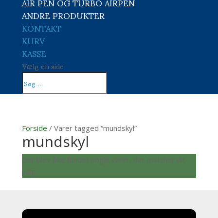
AIR PEN OG TURBO AIRPEN
ANDRE PRODUKTER
KONTAKT
KURV
KASSE
Vælg en side
Forside
/ Varer tagged “mundskyl”
mundskyl
Der blev ikke fundet nogle varer, der matcher dit
valg.