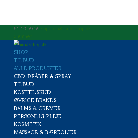
61 10 59 59
support@sund-shop.dk
0 emner
SHOP
TILBUD
ALLE PRODUKTER
CBD-DRÅBER & SPRAY
TILBUD
KOSTTILSKUD
ØVRIGE BRANDS
BALMS & CREMER
PERSONLIG PLEJE
KOSMETIK
MASSAGE & BÆREOLIER