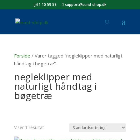
61 10 59 59
support@sund-shop.dk
Forside
/ Varer tagged “negleklipper med naturligt
håndtag i bøgetræ”
negleklipper med
naturligt håndtag i
bøgetræ
Viser 1 resultat