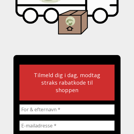
Tilmeld dig i dag, modtag
straks rabatkode til
shoppen