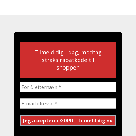
Tilmeld dig i dag, modtag
straks rabatkode til
shoppen