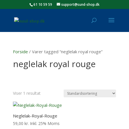
61 10 59 59
support@sund-shop.dk
Forside
/ Varer tagged “neglelak royal rouge”
neglelak royal rouge
Viser 1 resultat
Neglelak-Royal-Rouge
59,00
kr.
Inkl. 25% Moms