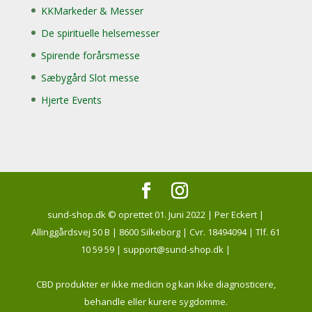
KKMarkeder & Messer
De spirituelle helsemesser
Spirende forårsmesse
Sæbygård Slot messe
Hjerte Events
sund-shop.dk © oprettet 01. Juni 2022 | Per Eckert |
Allinggårdsvej 50 B | 8600 Silkeborg | Cvr. 18494094 | Tlf. 61
10 59 59 | support@sund-shop.dk |
CBD produkter er ikke medicin og kan ikke diagnosticere,
behandle eller kurere sygdomme.