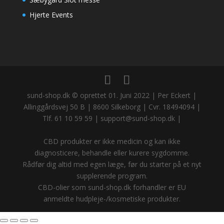
Hjerte Events
sund-shop.dk © oprettet 01. Juni 2022 | Per Eckert |
Allinggårdsvej 50 B | 8600 Silkeborg | Cvr. 18494094 |
Tlf. 61 10 59 59 | support@sund-shop.dk |
CBD produkter er ikke medicin og kan ikke
diagnosticere, behandle eller kurere sygdomme.
Rådfør dig altid med egen læge, før du starter på et nyt
supplerende program.
CBD-olier som sund-shop.dk forhandler er EU
anmeldte hudpleje-/kosmetiske produkter.