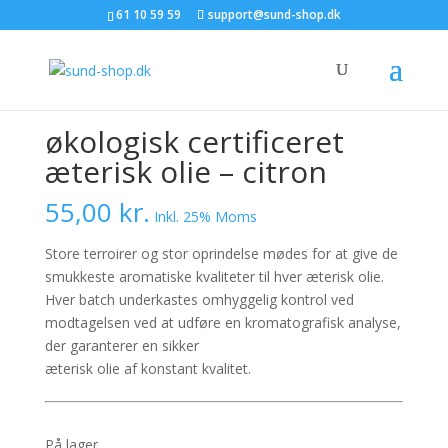
61 10 59 59
support@sund-shop.dk
Forside
/
EO
/ økologisk certificeret æterisk olie –
citron
økologisk certificeret
æterisk olie – citron
55,00
kr.
Inkl. 25% Moms
Store terroirer og stor oprindelse mødes for at give de
smukkeste aromatiske kvaliteter til hver æterisk olie.
Hver batch underkastes omhyggelig kontrol ved
modtagelsen ved at udføre en kromatografisk analyse,
der garanterer en sikker
æterisk olie af konstant kvalitet.
På lager