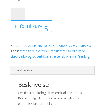
økologisk
certificeret
æterisk
Tilføj til kurv
olie
-
citron
antal
Kategorier:
ALLE PRODUKTER
,
BRANDS ØVRIGE
,
EO
Tags:
æterisk olie citron
,
Fransk æterisk olie med
citron
,
økologisk certificeret æterisk olie fra Frankrig
Beskrivelse
Beskrivelse
Certificeret økologisk æterisk olie. Born to
Bio har valgt de bedste æteriske olier fra
økologisk landbrug til dig.