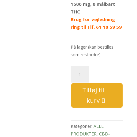
1500 mg, 0 målbart
THC
Brug for vejledning
ring til Tlf. 61 10 59 59
På lager (kan bestilles
som restordre)
CBDOLIE-
03-
30ml-
Tilføj til
5%
kurv
antal
Kategorier:
ALLE
PRODUKTER
,
CBD-