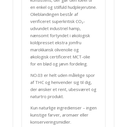
konsistens, der gør den ideel til
en enkel og stilfuld hudplejerutine.
Olieblandingen består af
verificeret superkritisk CO₂-
udvundet industriel hamp,
nænsomt fortyndet i økologisk
koldpresset ekstra jomfru
marokkansk olivenolie og
økologisk certificeret MCT-olie
for en blød og jævn fordeling.
NO.03 er helt uden målelige spor
af THC og henvender sig til dig,
der ønsker et rent, ubesværet og
naturtro produkt.
Kun naturlige ingredienser – ingen
kunstige farver, aromaer eller
konserveringsmidler.