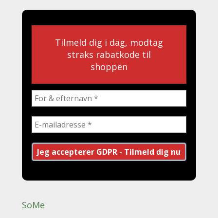
Tilmeld dig i dag, modtag
straks rabatkode til
shoppen
SoMe