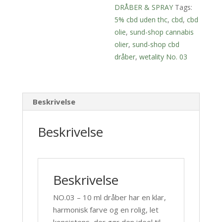
DRÅBER & SPRAY
Tags:
5% cbd uden thc
,
cbd
,
cbd
olie
,
sund-shop cannabis
olier
,
sund-shop cbd
dråber
,
wetality No. 03
Beskrivelse
Beskrivelse
Beskrivelse
NO.03 – 10 ml dråber har en klar,
harmonisk farve og en rolig, let