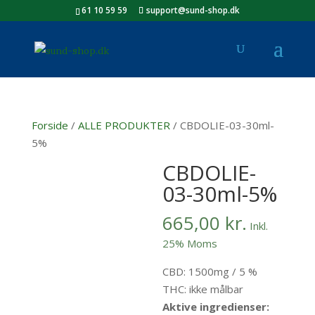
61 10 59 59
support@sund-shop.dk
Forside
/
ALLE PRODUKTER
/ CBDOLIE-03-30ml-
5%
CBDOLIE-
03-30ml-5%
665,00
kr.
Inkl.
25% Moms
CBD: 1500mg / 5 %
THC: ikke målbar
Aktive ingredienser: