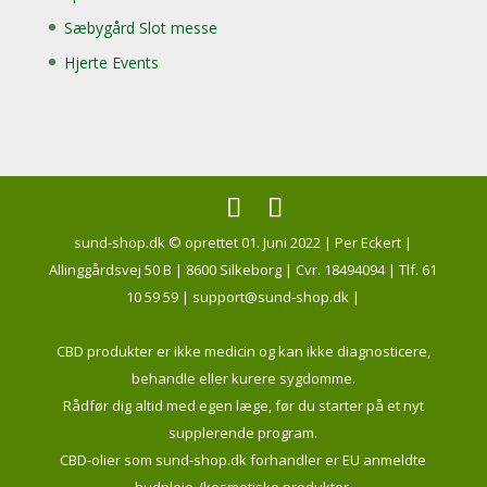
Sæbygård Slot messe
Hjerte Events
sund-shop.dk © oprettet 01. Juni 2022 | Per Eckert |
Allinggårdsvej 50 B | 8600 Silkeborg | Cvr. 18494094 | Tlf. 61
10 59 59 | support@sund-shop.dk |
CBD produkter er ikke medicin og kan ikke diagnosticere,
behandle eller kurere sygdomme.
Rådfør dig altid med egen læge, før du starter på et nyt
supplerende program.
CBD-olier som sund-shop.dk forhandler er EU anmeldte
hudpleje-/kosmetiske produkter.