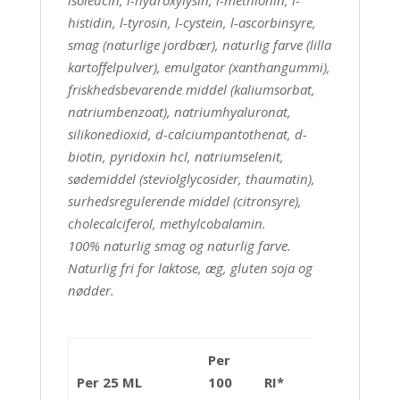
isoleucin, l-hydroxylysin, l-methionin, l-
histidin, l-tyrosin, l-cystein, l-ascorbinsyre,
smag (naturlige jordbær), naturlig farve (lilla
kartoffelpulver), emulgator (xanthangummi),
friskhedsbevarende middel (kaliumsorbat,
natriumbenzoat), natriumhyaluronat,
silikonedioxid, d-calciumpantothenat, d-
biotin, pyridoxin hcl, natriumselenit,
sødemiddel (steviolglycosider, thaumatin),
surhedsregulerende middel (citronsyre),
cholecalciferol, methylcobalamin.
100% naturlig smag og naturlig farve.
Naturlig fri for laktose, æg, gluten soja og
nødder.
Per
Per 25 ML
100
RI*