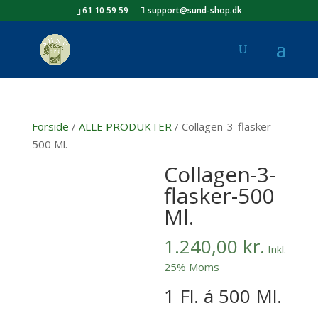
61 10 59 59
support@sund-shop.dk
Forside
/
ALLE PRODUKTER
/ Collagen-3-flasker-
500 Ml.
Collagen-3-
flasker-500
Ml.
1.240,00
kr.
Inkl.
25% Moms
1 Fl. á 500 Ml.