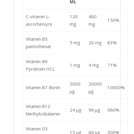
ML
C-vitamin L-
120
480
150%
ascorbinsyre
mg
mg
Vitamin B5
5 mg
20 mg
83%
pantothenat
Vitamin B6
1 mg
4 mg
71%
Pyridoxin HCL
5000
20000
Vitamin B7 Biotin
10000%
μg
μg
Vitamin B12
24 μg
96 μg
960%
Methylcobalamin
Vitamin D3
15 μg
60 μg
300%