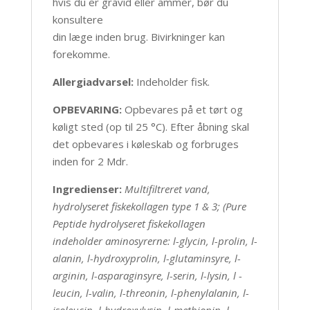
hvis du er gravid eller ammer, bør du
konsultere
din læge inden brug. Bivirkninger kan
forekomme.
Allergiadvarsel:
Indeholder fisk.
OPBEVARING:
Opbevares på et tørt og
køligt sted (op til 25 °C). Efter åbning skal
det opbevares i køleskab og forbruges
inden for 2 Mdr.
Ingredienser:
Multifiltreret vand,
hydrolyseret fiskekollagen type 1 & 3; (Pure
Peptide hydrolyseret fiskekollagen
indeholder aminosyrerne: l-glycin, l-prolin, l-
alanin, l-hydroxyprolin, l-glutaminsyre, l-
arginin, l-asparaginsyre, l-serin, l-lysin, l -
leucin, l-valin, l-threonin, l-phenylalanin, l-