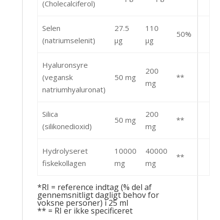
(Cholecalciferol)
Selen
27.5
110
50%
(natriumselenit)
μg
μg
Hyaluronsyre
200
(vegansk
50 mg
**
mg
natriumhyaluronat)
Silica
200
50 mg
**
(silikonedioxid)
mg
Hydrolyseret
10000
40000
**
fiskekollagen
mg
mg
*RI = reference indtag (% del af
gennemsnitligt dagligt behov for
voksne personer) i 25 ml
** = RI er ikke specificeret