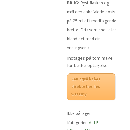
BRUG:
Ryst flasken og
mål den anbefalede dosis
på 25 ml af i medfølgende
hætte. Drik som shot eller
bland det med din
yndlingsdrik.
Indtages på tom mave
for bedre optagelse.
Kan også købes
direkte her hos
wetality
Ikke på lager
Kategorier:
ALLE
PRODUKTER
,