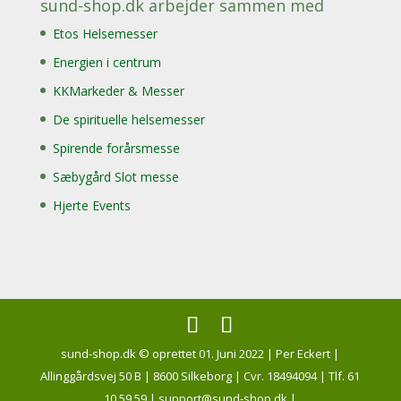
sund-shop.dk arbejder sammen med
Etos Helsemesser
Energien i centrum
KKMarkeder & Messer
De spirituelle helsemesser
Spirende forårsmesse
Sæbygård Slot messe
Hjerte Events
sund-shop.dk © oprettet 01. Juni 2022 | Per Eckert |
Allinggårdsvej 50 B | 8600 Silkeborg | Cvr. 18494094 | Tlf. 61
10 59 59 | support@sund-shop.dk |