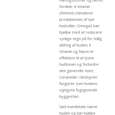
næringsstoffer og deres
fordele: A Vitamin
(Retinol) stimulerer
produktionen af ​​nye
hudceller; Omega3 kan
hjælpe med at reducere
synlige tegn på for tidlig
aldring af huden; E
Vitamin og Niacin er
effektive til at lysne
hudtonen og forbedre
den generelle teint;
Ceramider i linolsyren
fungerer som hudens
vigtigste fugtgivende
byggesten.
Sød mandelolie nærer
huden og kan hjælpe